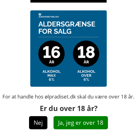
E
ANMELDELSER
ER KØBTE OGSÅ
glas 0,5l
For at handle hos ølpradiset.dk skal du være over 18 år.
Er du over 18 år?
Nej
Ja, jeg er over 18
K