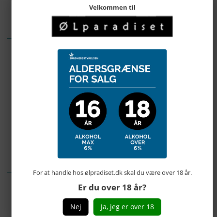
Velkommen til
BESKRIVELSE
Corsendonk
Pater
er brygget
med
oated
malt
, dermed
sin
dybe
mørk rødlig
brun
farve
.
Det
er
en
blød
,
mørk
,
overgæret
øl
,
refermented
og
modnet
i flasken
for at opnå
en livlig,
boblende
øl
med
en
rig
hoved
.
Det har
et alkoholindhold på
7,5
%.
Score: 95/100
ANMELDELSER
For at handle hos ølpradiset.dk skal du være over 18 år.
0 anmeldelser
Er du over 18 år?
Produktet er endnu ikke anmeldt.
Skriv en anmeldelse.
Nej
Ja, jeg er over 18