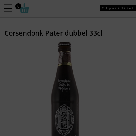
☰
0
Corsendonk Pater dubbel 33cl