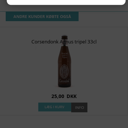
ANDRE KUNDER KØBTE OGSÅ
Corsendonk Agnus tripel 33cl
25,00
DKK