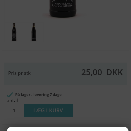
25,00
DKK
Pris pr stk
På lager
, levering 7 dage
antal