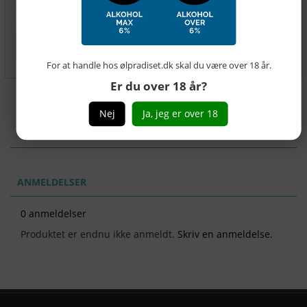
På lager
, levering 7- 14 dage
antal
For at handle hos ølpradiset.dk skal du være over 18 år.
Er du over 18 år?
Nej
Ja, jeg er over 18
BESKRIVELSE
ANMELDELSER
0 anmeldelser
Produktet er endnu ikke anmeldt.
Skriv en anmeldelse.