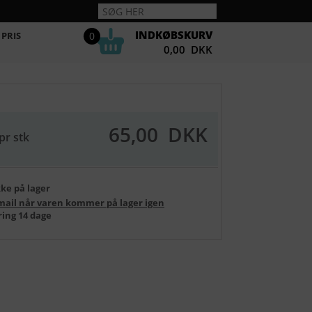
INDKØBSKURV
 PRIS
0
0,00 DKK
65,00
DKK
 pr stk
kke på lager
mail når varen kommer på lager igen
ering 14 dage