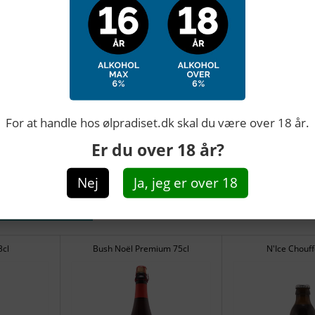
E
ANMELDELSER
 var vi nødt til at savne juleølen, men i 2002 blev traditionen geno
nrød ale med karakter og indeholder en alkoholprocent på 10,5% alc.
pnå en optimal balance. Seks forskellige slags urter og krydderier 
For at handle hos ølpradiset.dk skal du være over 18 år.
ulgt af en lang, godt krydret eftersmag. Perfekt kombination med vi
Er du over 18 år?
Nej
Ja, jeg er over 18
ER KØBTE OGSÅ
3cl
Bush Noël Premium 75cl
N'Ice Chouff