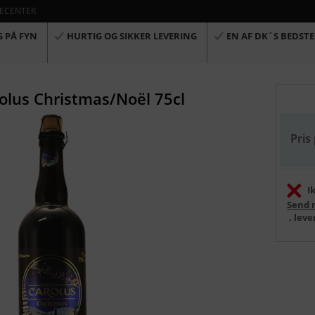
ECENTER
G PÅ FYN
HURTIG OG SIKKER LEVERING
EN AF DK´S BEDSTE
lus Christmas/Noël 75cl
Pris
I
Send 
, lev