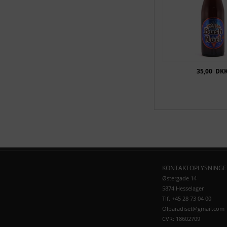
35,00
DK
KONTAKTOPLYSNINGE
Østergade 14
5874 Hesselager
Tlf. +45 28 73 04 00
Olparadiset@gmail.com
CVR: 18602709