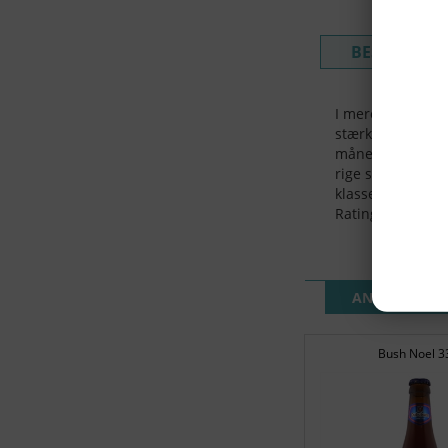
BESKRIVELS
I mere end 35 år
stærk, mørk rubi
måneder for at o
rige smag efterf
klasse!
Rating: 98/99
ANDRE KUND
Bush Noel 3