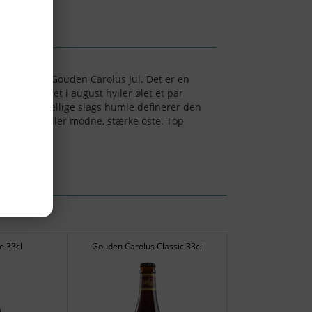
prettet med Gouden Carolus Jul. Det er en
vol. Brygget i august hviler ølet et par
og tre forskellige slags humle definerer den
lde, stews eller modne, stærke oste. Top
e 33cl
Gouden Carolus Classic 33cl