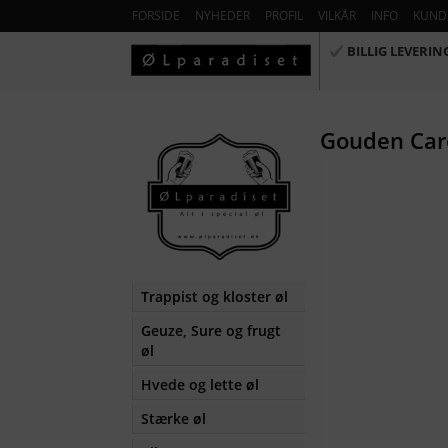
FORSIDE
NYHEDER
PROFIL
VILKÅR
INFO
KUND
BILLIG LEVERIN
Gouden Caro
Trappist og kloster øl
Geuze, Sure og frugt
øl
Hvede og lette øl
Stærke øl