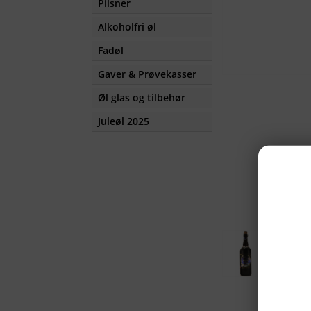
Pilsner
Alkoholfri øl
Fadøl
Gaver & Prøvekasser
Øl glas og tilbehør
Juleøl 2025