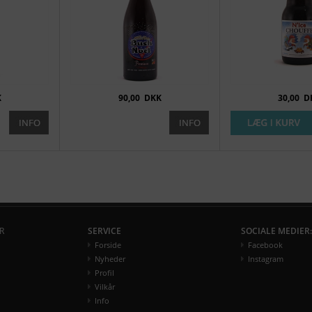
K
90,00
DKK
30,00
D
R
SERVICE
SOCIALE MEDIER:
Forside
Facebook
Nyheder
Instagram
Profil
Vilkår
Info