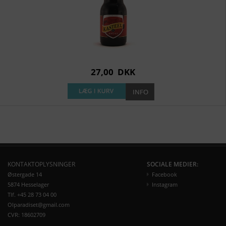
27,00
DKK
KONTAKTOPLYSNINGER
SOCIALE MEDIER:
Østergade 14
Facebook
5874 Hesselager
Instagram
Tlf. +45 28 73 04 00
Olparadiset@gmail.com
CVR: 18602709