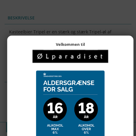
BESKRIVELSE
Kasteelbier Tripel er en stærk og stærk Tripel-øl af
bryggeri Van Honsebrouck.
En dejlig gylden øl med et tykt
kremet hoved og en fuld, let hoppy smag.
Det har et
Velkommen til
alkoholindhold på 11,0%.
Betjeningstemperatur: 9 ° C
ANMELDELSER
0 anmeldelser
Produktet er endnu ikke anmeldt.
Skriv en anmeldelse.
ANDRE KUNDER KØBTE OGSÅ