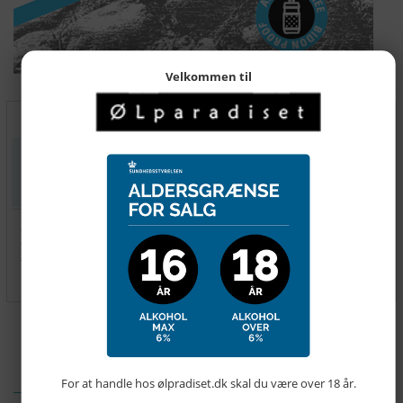
Velkommen til
450,00
DKK
Pris pr stk
Ikke på lager
Send mail når varen kommer på lager igen
, levering 30 dage
BESKRIVELSE
For at handle hos ølpradiset.dk skal du være over 18 år.