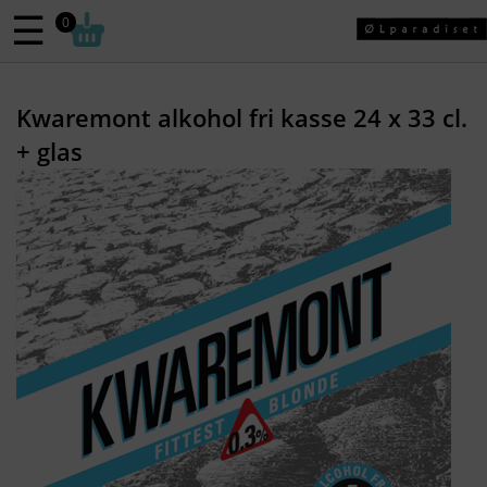
☰
0
Kwaremont alkohol fri kasse 24 x 33 cl.
+ glas