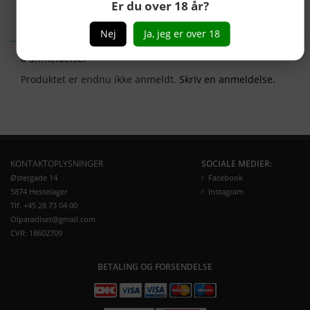
Er du over 18 år?
ANMELDELSER
Nej
Ja, jeg er over 18
0 anmeldelser
Produktet er endnu ikke anmeldt.
Skriv en anmeldelse.
KONTAKTOPLYSNINGER
SOCIALE MEDIER:
Østergade 14
Facebook
5874 Hesselager
Instagram
Tlf. +45 28 73 04 00
Olparadiset@gmail.com
CVR: 18602709
BETALING OG FORSENDELSE