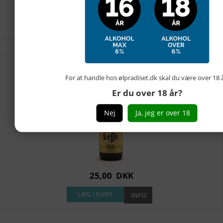
25,00
DKK
For at handle hos ølpradiset.dk skal du være over 18 å
Leffe blond 33cl
Er du over 18 år?
Nej
Ja, jeg er over 18
25,00
DKK