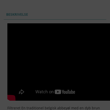
BESKRIVELSE
Filtreret En traditionel belgisk abbeyøl med en dyb brun